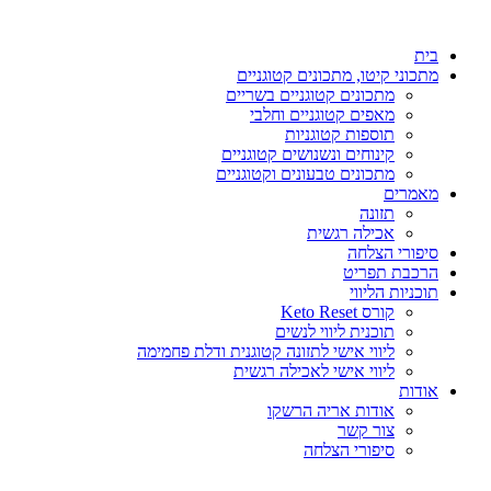
דלג
לתוכן
בית
מתכוני קיטו, מתכונים קטוגניים
מתכונים קטוגניים בשריים
מאפים קטוגניים וחלבי
תוספות קטוגניות
קינוחים ונשנושים קטוגניים
מתכונים טבעונים וקטוגניים
מאמרים
תזונה
אכילה רגשית
סיפורי הצלחה
הרכבת תפריט
תוכניות הליווי
קורס Keto Reset
תוכנית ליווי לנשים
ליווי אישי לתזונה קטוגנית ודלת פחמימה
ליווי אישי לאכילה רגשית
אודות
אודות אריה הרשקו
צור קשר
סיפורי הצלחה