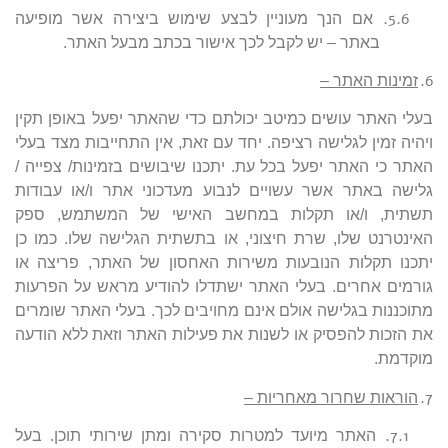
5.6.
אם הנך מעוניין לבצע שימוש ביצירה אשר מופיעה
באתר – יש לקבל לכך אישור בכתב מבעל האתר.
6.
זמינות האתר –
בעלי האתר עושים כמיטב יכולתם כדי שהאתר יפעל באופן תקין
ויהיה זמין לגלישה רציפה. יחד עם זאת, אין התחייבות מצד בעלי
האתר כי האתר יפעל בכל עת. יתכנו שיבושים בזמינות/ צפייה /
גלישה באתר אשר עשויים לנבוע מעדכוני אתר ו/או עבודות
תשתית, ו/או תקלות במחשב האישי של המשתמש, ספק
האינטרנט שלו, שרת חיצוני, או בתשתית הגלישה שלו. כמו כן
יתכנו תקלות הנובעות משירות האחסון של האתר, פריצה או
גורמים אחרים. בעלי האתר ישתדלו להודיע מראש על הפרעות
מתוכננות בגלישה אולם אינם מחויבים לכך. בעלי האתר שומרים
את הזכות להפסיק או לשנות את פעילות האתר וזאת ללא הודעה
מוקדמת.
7.
הוראות שחרור מאחריות –
7.1.
האתר מיועד למטרות סקירה ומתן שירותי תוכן. בעל