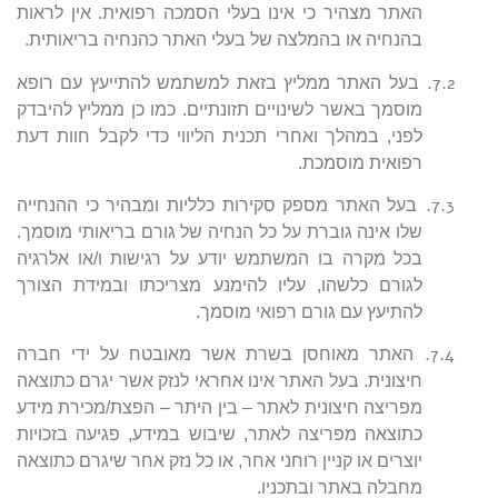
האתר מצהיר כי אינו בעלי הסמכה רפואית. אין לראות
בהנחיה או בהמלצה של בעלי האתר כהנחיה בריאותית.
7.2.
בעל האתר ממליץ בזאת למשתמש להתייעץ עם רופא
מוסמך באשר לשינויים תזונתיים. כמו כן ממליץ להיבדק
לפני, במהלך ואחרי תכנית הליווי כדי לקבל חוות דעת
רפואית מוסמכת.
7.3.
בעל האתר מספק סקירות כלליות ומבהיר כי ההנחייה
שלו אינה גוברת על כל הנחיה של גורם בריאותי מוסמך.
בכל מקרה בו המשתמש יודע על רגישות ו/או אלרגיה
לגורם כלשהו, עליו להימנע מצריכתו ובמידת הצורך
להתיעץ עם גורם רפואי מוסמך.
7.4.
האתר מאוחסן בשרת אשר מאובטח על ידי חברה
חיצונית. בעל האתר אינו אחראי לנזק אשר יגרם כתוצאה
מפריצה חיצונית לאתר – בין היתר – הפצת/מכירת מידע
כתוצאה מפריצה לאתר, שיבוש במידע, פגיעה בזכויות
יוצרים או קניין רוחני אחר, או כל נזק אחר שיגרם כתוצאה
מחבלה באתר ובתכניו.