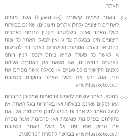
האתר.
hyperlinks
5.4.
באתר קיימים קישורים (
) אשר מפנים
לאתרים חיצוניים (להלן אתרים חיצוניים) שאינם בבעלות
בעלי האתר ואינם בשליטתו. הקניין הרוחני באתרים
חיצוניים הינו בבעלות צד ג’ ואין לבעלי האתר כל זכות
בהם. אין בעצם הטמעת הקישורים באתר כדי להרשות
או לאשר כל פעולה שהיא ביחס לנכסי קניין רוחני
באתרים החיצוניים. אם מצאת את האתרים אליהם
מפנים הקישורים כפוגעניים או ככאלה אשר מפרים את
הדין אנא ידע את בעלי האתר בהקדם בכתובת
arie@justketo.co.il
5.5.
בנוסף, באתר עשויות להופיע פרסומות שמקורן בחברות
ו/או עסקים שאינם בבעלות ו/או באחריות בעל האתר. אין
לבעל האתר כל אחריות בנוגע לתוכן פרסומות אלו. אם
נתקלתם בפרסומת פוגענית ו/או פרסומת אשר מפרה
את החוק אנא פנו אל בעלי האתר בכתובת
arie@justketo.co.il
בבקשה להסרת הפרסומת.