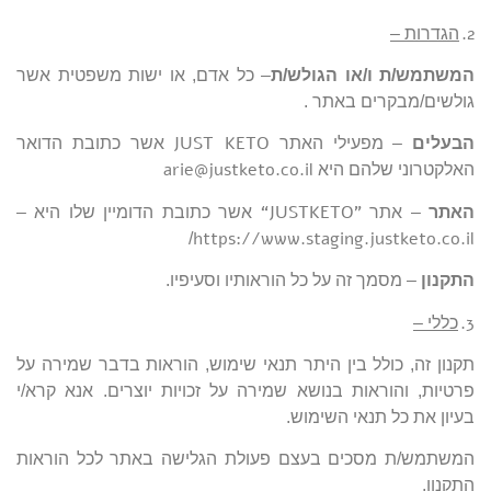
2.
הגדרות –
המשתמש/ת ו/או הגולש/ת
– כל אדם, או ישות משפטית אשר
גולשים/מבקרים באתר .
JUST KETO
הבעלים
– מפעילי האתר
אשר כתובת הדואר
arie@justketo.co.il
האלקטרוני שלהם היא
“JUSTKETO”
האתר
– אתר
אשר כתובת הדומיין שלו היא –
https://www.staging.justketo.co.il
/
התקנון
– מסמך זה על כל הוראותיו וסעיפיו.
3.
כללי –
תקנון זה, כולל בין היתר תנאי שימוש, הוראות בדבר שמירה על
פרטיות, והוראות בנושא שמירה על זכויות יוצרים. אנא קרא/י
בעיון את כל תנאי השימוש.
המשתמש/ת מסכים בעצם פעולת הגלישה באתר לכל הוראות
התקנון.