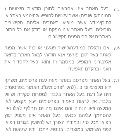
7.5.
בעל האתר אינו אחראים לתוכן מודעות חיצוניות (
תמונות/קישורים) אשר עשויות להופיע /להיטמע באתר או
לתוכן/מידע אשר מופיע באתרים אליהם הקישורים
מובילים. בעל האתר אינו מפקח או בודק את כל התוכן
באתרים אליהם מפנים הקישורים.
7.6.
אם נתקלת במודעה/קישור פוגעני או כזה אשר מפנה
לאתר בעל תוכן פוגעני אנא הודע/י לבעל האתר בדואר
אלקטרוני המופיע במסמך זה והוא יפעל להסדיר את
העניין בהקדם האפשרי.
7.7.
בעל האתר מפרסם באתר מעת לעת פרסומים, משתף
ידע מקצועי וכיוב’. (להלן “פרסומים”). האמור בפרסומים
הינו על דעת בעל האתר בלבד ולמטרות סקירה ושיווק
בלבד. אין לראות באמור בפרסומים יעוץ מקצועי ו/או
המלצה ו/או הנחיה והם אינם מהווים תחליף לאלו ואין
להסתמך עליהם ככאלו. בעל האתר אינו מעניק יעוץ
רפואי מכל סוג ובמידת הצורך יש להיוועץ בגורם רפואי
לפני השימוש במוצרים. בנוסף, ייתכן ויהיו שגיאות ו/או