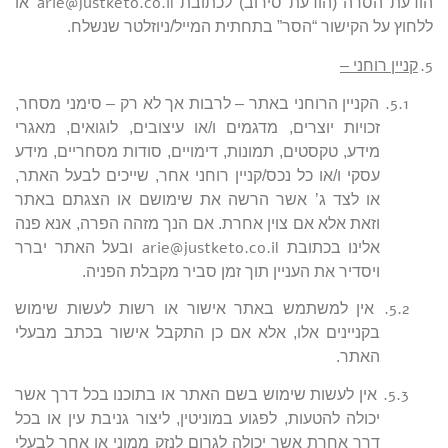
arie@justketo.co.il
הודעת הסרה (הודעת סירוב) לכתובת
או
ללחוץ על הקישור “הסר” בתחתית המייל/ניוזלטר שנשלח.
5.
קניין רוחני –
5.1.
הקניין הרוחני באתר – לרבות אך לא רק – סימני מסחר,
זכויות יוצרים, מדגמים ו/או עיצובים, לוגואים, מאגרי
מידע, טקסטים, תמונות, דימויים, סודות מסחריים, מידע
עסקי ו/או כל נכס/קניין רוחני אחר, שייכים לבעל האתר,
או לצד ג’ אשר הרשה את שימושם או הצגתם באתר
וזאת אלא אם צוין אחרת. אם הנך מזהה הפרה, אנא פנה
arie@justketo.co.il
אלינו בכתובת
ובעל האתר יברר
ויסדיר את העניין תוך זמן סביר מקבלת הפניה.
5.2.
אין למשתמש באתר אישור או רשות לעשות שימוש
בקניינים אלו, אלא אם כן התקבל אישור בכתב מבעלי
האתר.
5.3.
אין לעשות שימוש בשם האתר או בתוכנו בכל דרך אשר
יכולה להטעות, לפגוע במוניטין, ליצור גניבת עין או בכל
דרך אחרת אשר יכולה לגרום לנזק ממוני או אחר לבעלי