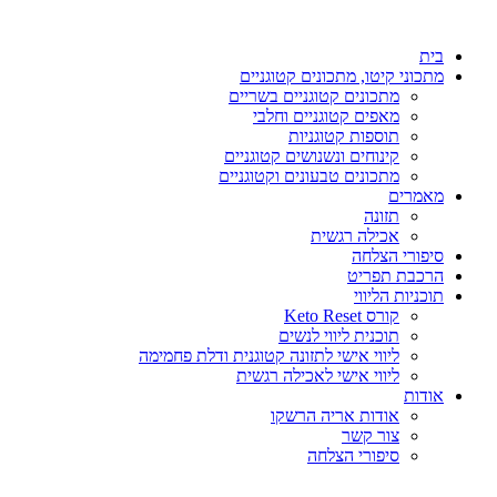
דלג
לתוכן
בית
מתכוני קיטו, מתכונים קטוגניים
מתכונים קטוגניים בשריים
מאפים קטוגניים וחלבי
תוספות קטוגניות
קינוחים ונשנושים קטוגניים
מתכונים טבעונים וקטוגניים
מאמרים
תזונה
אכילה רגשית
סיפורי הצלחה
הרכבת תפריט
תוכניות הליווי
קורס Keto Reset
תוכנית ליווי לנשים
ליווי אישי לתזונה קטוגנית ודלת פחמימה
ליווי אישי לאכילה רגשית
אודות
אודות אריה הרשקו
צור קשר
סיפורי הצלחה