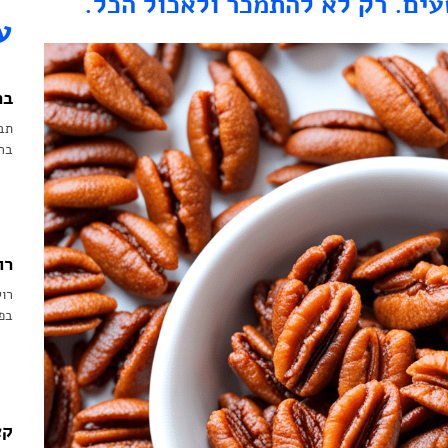
עים. רק לא להתמכר ולאכול הכל.
ע
בר
תב
בחל
רו
רול
בפח
קצ