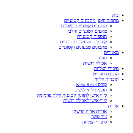
דלג
לתוכן
בית
מתכוני קיטו, מתכונים קטוגניים
מתכונים קטוגניים בשריים
מאפים קטוגניים וחלבי
תוספות קטוגניות
קינוחים ונשנושים קטוגניים
מתכונים טבעונים וקטוגניים
מאמרים
תזונה
אכילה רגשית
סיפורי הצלחה
הרכבת תפריט
תוכניות הליווי
קורס Keto Reset
תוכנית ליווי לנשים
ליווי אישי לתזונה קטוגנית ודלת פחמימה
ליווי אישי לאכילה רגשית
אודות
אודות אריה הרשקו
צור קשר
סיפורי הצלחה