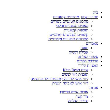
דלג
לתוכן
בית
מתכוני קיטו, מתכונים קטוגניים
מתכונים קטוגניים בשריים
מאפים קטוגניים וחלבי
תוספות קטוגניות
קינוחים ונשנושים קטוגניים
מתכונים טבעונים וקטוגניים
מאמרים
תזונה
אכילה רגשית
סיפורי הצלחה
הרכבת תפריט
תוכניות הליווי
קורס Keto Reset
תוכנית ליווי לנשים
ליווי אישי לתזונה קטוגנית ודלת פחמימה
ליווי אישי לאכילה רגשית
אודות
אודות אריה הרשקו
צור קשר
סיפורי הצלחה