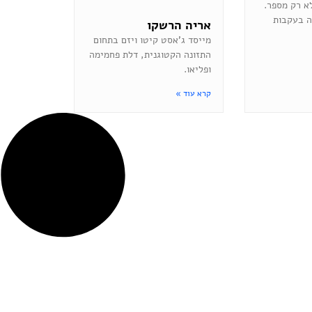
לא רק מספר.
ה בעקבות
אריה הרשקו
מייסד ג’אסט קיטו ויזם בתחום
התזונה הקטוגנית, דלת פחמימה
ופליאו.
קרא עוד »