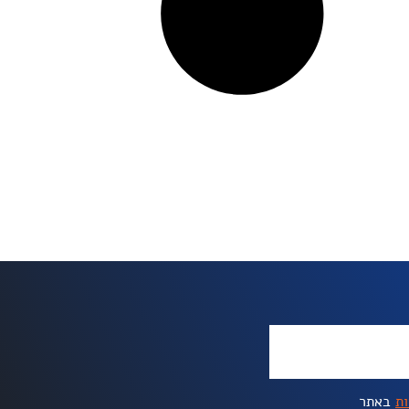
ות
באתר