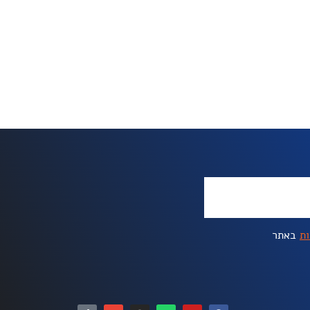
ות
באתר