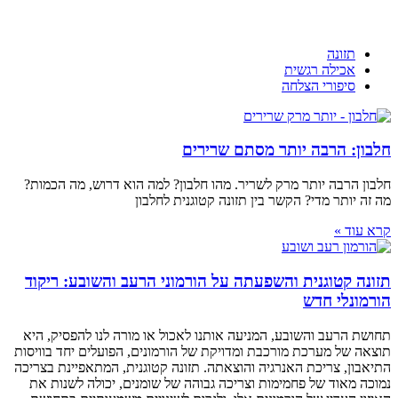
תזונה
אכילה רגשית
סיפורי הצלחה
חלבון: הרבה יותר מסתם שרירים
חלבון הרבה יותר מרק לשריר. מהו חלבון? למה הוא דרוש, מה הכמות?
מה זה יותר מדי? הקשר בין תזונה קטוגנית לחלבון
קרא עוד »
תזונה קטוגנית והשפעתה על הורמוני הרעב והשובע: ריקוד
הורמונלי חדש
תחושת הרעב והשובע, המניעה אותנו לאכול או מורה לנו להפסיק, היא
תוצאה של מערכת מורכבת ומדויקת של הורמונים, הפועלים יחד בוויסות
התיאבון, צריכת האנרגיה והוצאתה. תזונה קטוגנית, המתאפיינת בצריכה
נמוכה מאוד של פחמימות וצריכה גבוהה של שומנים, יכולה לשנות את