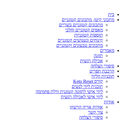
דלג
לתוכן
בית
מתכוני קיטו, מתכונים קטוגניים
מתכונים קטוגניים בשריים
מאפים קטוגניים וחלבי
תוספות קטוגניות
קינוחים ונשנושים קטוגניים
מתכונים טבעונים וקטוגניים
מאמרים
תזונה
אכילה רגשית
סיפורי הצלחה
הרכבת תפריט
תוכניות הליווי
קורס Keto Reset
תוכנית ליווי לנשים
ליווי אישי לתזונה קטוגנית ודלת פחמימה
ליווי אישי לאכילה רגשית
אודות
אודות אריה הרשקו
צור קשר
סיפורי הצלחה