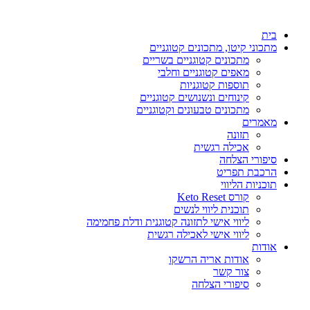
דלג
לתוכן
בית
מתכוני קיטו, מתכונים קטוגניים
מתכונים קטוגניים בשריים
מאפים קטוגניים וחלבי
תוספות קטוגניות
קינוחים ונשנושים קטוגניים
מתכונים טבעונים וקטוגניים
מאמרים
תזונה
אכילה רגשית
סיפורי הצלחה
הרכבת תפריט
תוכניות הליווי
קורס Keto Reset
תוכנית ליווי לנשים
ליווי אישי לתזונה קטוגנית ודלת פחמימה
ליווי אישי לאכילה רגשית
אודות
אודות אריה הרשקו
צור קשר
סיפורי הצלחה